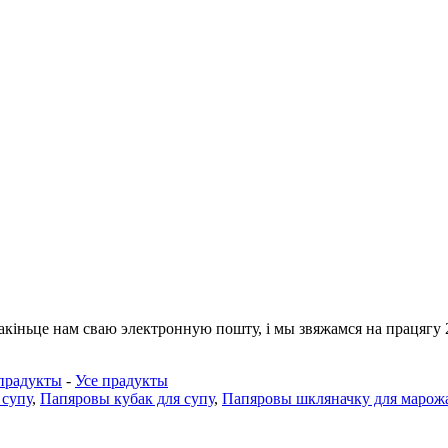
акіньце нам сваю электронную пошту, і мы звяжамся на працягу 2
прадукты
-
Усе прадукты
 супу
,
Папяровы кубак для супу
,
Папяровы шкляначку для марож