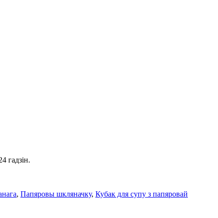
4 гадзін.
анага
,
Папяровы шкляначку
,
Кубак для супу з папяровай