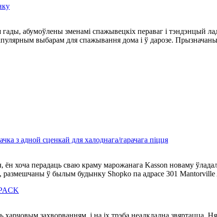
нку
я гады, абумоўлены зменамі спажывецкіх пераваг і тэндэнцый ла
апулярным выбарам для спажывання дома і ў дарозе. Прызначаны 
ка з адной сценкай для халоднага/гарачага піцця
ён хоча перадаць сваю краму марожанага Kasson новаму ўладал
, размешчаны ў былым будынку Shopko па адрасе 301 Mantorville Av
 PACK
ь харчовым захворванням, і на іх трэба неадкладна звяртацца. 