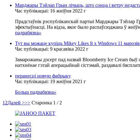
Марджары Тэйлар Грын лічыць, што сонца і ветру недаст
Час публікацыі: 16 жніўня 2022 г
Прадстаўнік рэспубліканскай партыі Марджары Тэйлар Грын
эфектыўнасці. На відэа, якое было распаўсюджана ў жніўні
падрабязна
»
Тут вы можаце купіць Mikey Likes It x Windows 11 маро
Час публікацыі: 9 красавіка 2022 г
Замарожаны дэсерт пад назвай Bloomberry Ice Cream быў ст
натхнёнае гэтай аперацыйнай сістэмай, раздавалі бясплатна
перанесці новую фабрыку
Час публікацыі: 19 жніўня 2021 г
Больш падрабязна
»
1
2
Далей >
>>
Старонка 1 / 2