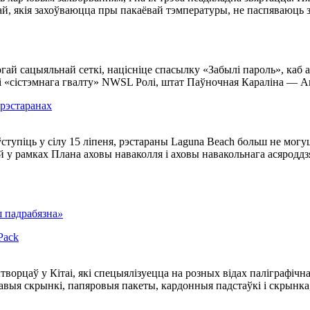
жай, якія захоўваюцца пры пакаёвай тэмпературы, не паспяваюць 
гай сацыяльнай сеткі, націсніце спасылку «Забылі пароль», каб 
і «сістэмнага гвалту» NWSL Ролі, штат Паўночная Караліна — Ап
 рэстаранах
ўступіць у сілу 15 ліпеня, рэстараны Laguna Beach больш не мог
у рамках Плана аховы наваколля і аховы навакольнага асяроддзя,
 падрабязна
»
Pack
вытворцаў у Кітаі, які спецыялізуецца на розных відах паліграф
ыя скрынкі, папяровыя пакеты, кардонныя падстаўкі і скрынка, ка