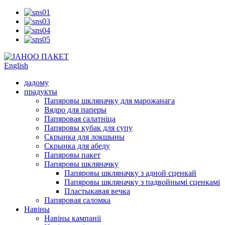
English
дадому
прадукты
Папяровы шкляначку для марожанага
Вядро для паперы
Папяровая салатніца
Папяровы кубак для супу
Скрынка для локшыны
Скрынка для абеду
Папяровы пакет
Папяровы шкляначку
Папяровы шкляначку з адной сценкай
Папяровы шкляначку з падвойнымі сценкамі
Пластыкавая вечка
Папяровая саломка
Навіны
Навіны кампаніі