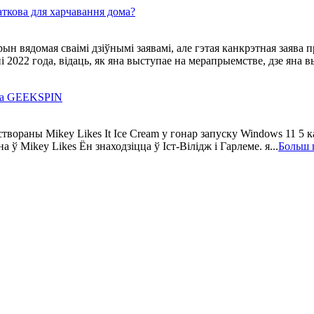
аткова для харчавання дома?
 вядомая сваімі дзіўнымі заявамі, але гэтая канкрэтная заява п
 2022 года, відаць, як яна выступае на мерапрыемстве, дзе яна 
зіва GEEKSPIN
вораны Mikey Likes It Ice Cream у гонар запуску Windows 11 5 к
 ў Mikey Likes Ён знаходзіцца ў Іст-Вілідж і Гарлеме. я...
Больш 