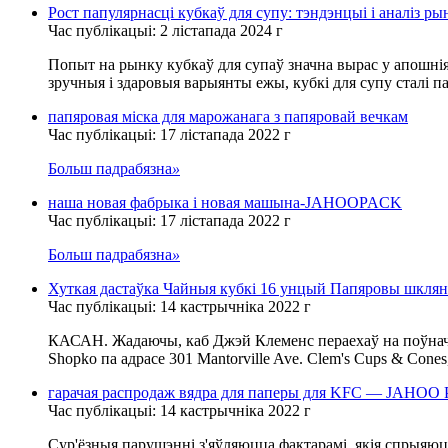
Рост папулярнасці кубкаў для супу: тэндэнцыі і аналіз ры
Час публікацыі: 2 лістапада 2024 г
Попыт на рынку кубкаў для супаў значна вырас у апошні
зручныя і здаровыя варыянты ежы, кубкі для супу сталі п
папяровая міска для марожанага з папяровай вечкам
Час публікацыі: 17 лістапада 2022 г
Больш падрабязна
»
наша новая фабрыка і новая машына-JAHOOPACK
Час публікацыі: 17 лістапада 2022 г
Больш падрабязна
»
Хуткая дастаўка Чайныя кубкі 16 унцый Папяровы шклянач
Час публікацыі: 14 кастрычніка 2022 г
КАСАН. Жадаючы, каб Джэй Клеменс пераехаў на поўнач, 
Shopko па адрасе 301 Mantorville Ave. Clem's Cups & Cones
гарачая распродаж вядра для паперы для KFC — JAHOO
Час публікацыі: 14 кастрычніка 2022 г
Сур'ёзныя парушэнні з'яўляюцца фактарамі, якія спрыяюц