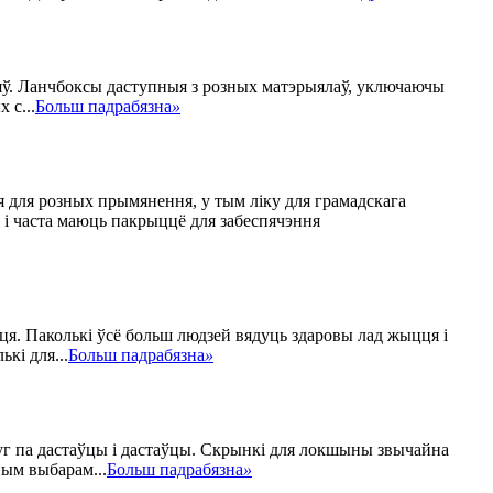
ояў. Ланчбоксы даступныя з розных матэрыялаў, уключаючы
 с...
Больш падрабязна
»
я для розных прымянення, у тым ліку для грамадскага
 і часта маюць пакрыццё для забеспячэння
ця. Паколькі ўсё больш людзей вядуць здаровы лад жыцця і
кі для...
Больш падрабязна
»
уг па дастаўцы і дастаўцы. Скрынкі для локшыны звычайна
ным выбарам...
Больш падрабязна
»