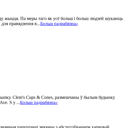
ду жыцця. Па меры таго як усё больш і больш людзей шукаюць
для правядзення в...
Больш падрабязна
»
ьніку. Clem's Cups & Cones, размешчаны ў былым будынку
e. S у ...
Больш падрабязна
»
Нязначныя парушэнні звязаны з абслугоўваннем харчовай