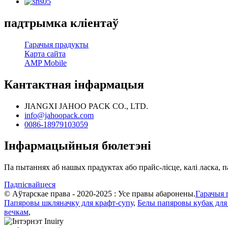
падтрымка кліентаў
Гарачыя прадукты
Карта сайта
AMP Mobile
Кантактная інфармацыя
JIANGXI JAHOO PACK CO., LTD.
info@jahoopack.com
0086-18979103059
Інфармацыйныя бюлетэні
Па пытаннях аб нашых прадуктах або прайс-лісце, калі ласка, п
Падпісвайцеся
© Аўтарскае права - 2020-2025 : Усе правы абаронены.
Гарачыя 
Папяровы шкляначку для крафт-супу
,
Белы папяровы кубак для
вечкам
,