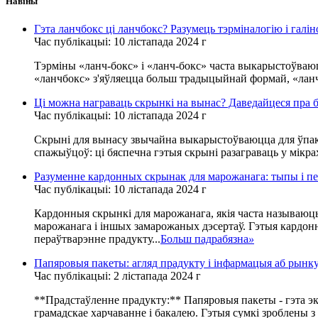
Навіны
Гэта ланчбокс ці ланчбокс? Разумець тэрміналогію і галі
Час публікацыі: 10 лістапада 2024 г
Тэрміны «ланч-бокс» і «ланч-бокс» часта выкарыстоўваюц
«ланчбокс» з'яўляецца больш традыцыйнай формай, «ланчб
Ці можна награваць скрынкі на вынас? Даведайцеся пра б
Час публікацыі: 10 лістапада 2024 г
Скрыні для вынасу звычайна выкарыстоўваюцца для ўпако
спажыўцоў: ці бяспечна гэтыя скрыні разаграваць у мікра
Разуменне кардонных скрынак для марожанага: тыпы і п
Час публікацыі: 10 лістапада 2024 г
Кардонныя скрынкі для марожанага, якія часта называюць 
марожанага і іншых замарожаных дэсертаў. Гэтыя кардонн
пераўтварэнне прадукту...
Больш падрабязна
»
Папяровыя пакеты: агляд прадукту і інфармацыя аб рынк
Час публікацыі: 2 лістапада 2024 г
**Прадстаўленне прадукту:** Папяровыя пакеты - гэта э
грамадскае харчаванне і бакалею. Гэтыя сумкі зроблены з 