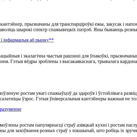
 кантэйнер, прызначаны для транспарціроўкі ежы, закусак і нап
даволіць шырокі спектр спажывецкіх патрэб. Яны бываюць розных
і інфармацыя аб рынку**
вацыйныя і экалагічна чыстыя рашэнні для ўпакоўкі, прызначаны
ння. Гэтыя вёдры зроблены з высакаякаснага, трывалага кардона
леную ростам увагі спажыўцоў да здароўя і ўстойлівага развіц
латніцы ўзрос. Гэтыя ўніверсальныя кантэйнеры важныя не толь
 разуменне
оўлены ростам папулярнасці страў азіяцкай кухні і ростам пасл
ы для захоўвання розных страў з локшынай, што робіць іх зруч