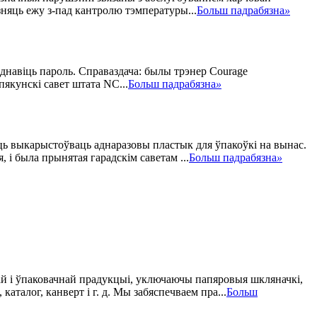
зняць ежу з-пад кантролю тэмпературы...
Больш падрабязна
»
аднавіць пароль. Справаздача: былы трэнер Courage
якунскі савет штата NC...
Больш падрабязна
»
уць выкарыстоўваць аднаразовы пластык для ўпакоўкі на вынас.
 і была прынятая гарадскім саветам ...
Больш падрабязна
»
ічнай і ўпаковачнай прадукцыі, уключаючы папяровыя шкляначкі,
талог, канверт і г. д. Мы забяспечваем пра...
Больш