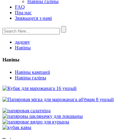
Навіны галіны
FAQ
Пра нас
Звяжыцеся з намі
дадому
Навіны
Навіны
Навіны кампаніі
Навіны галіны