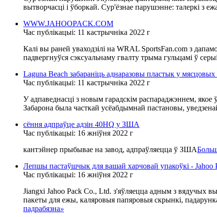
вытворчасці і ўборкай. Сур'ёзнае парушэнне: талеркі з е
WWW.JAHOOPACK.COM
Час публікацыі: 11 кастрычніка 2022 г
Калі вы раней уваходзілі на WRAL SportsFan.com з дапамо
падвергнуўся сэксуальнаму гвалту трыма гульцамі ў серы
Laguna Beach забараніць аднаразовы пластык у мясцовых
Час публікацыі: 11 кастрычніка 2022 г
У адпаведнасці з новым гарадскім распараджэннем, якое 
Забарона была часткай усёабдымнай пастановы, уведзенай 
сёння адпраўце адзін 40HQ у ЗША
Час публікацыі: 16 жніўня 2022 г
кантэйнер прыбывае на завод, адпраўляецца ў ЗША
Больш
Лепшы пастаўшчык для вашай харчовай упакоўкі - Jahoo 
Час публікацыі: 16 жніўня 2022 г
Jiangxi Jahoo Pack Co., Ltd. з'яўляецца адным з вядучых 
пакеты для ежы, каляровыя папяровыя скрынкі, падарункав
падрабязна
»