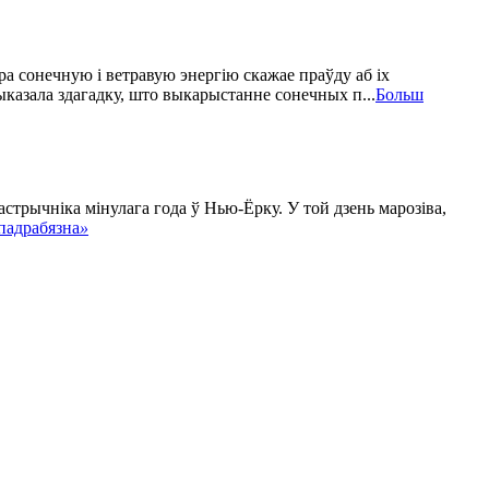
ра сонечную і ветравую энергію скажае праўду аб іх
выказала здагадку, што выкарыстанне сонечных п...
Больш
астрычніка мінулага года ў Нью-Ёрку. У той дзень марозіва,
падрабязна
»