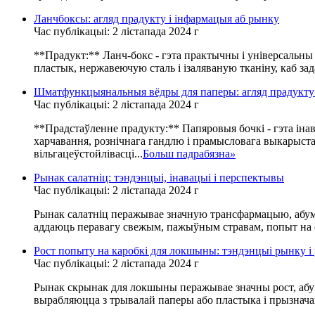
Ланчбоксы: агляд прадукту і інфармацыя аб рынку
Час публікацыі: 2 лістапада 2024 г
**Прадукт:** Ланч-бокс - гэта практычны і універсальны
пластык, нержавеючую сталь і ізаляваную тканіну, каб за
Шматфункцыянальныя вёдры для паперы: агляд прадукту 
Час публікацыі: 2 лістапада 2024 г
**Прадстаўленне прадукту:** Папяровыя бочкі - гэта іна
харчавання, рознічнага гандлю і прамысловага выкарыста
вільгацеўстойлівасці...
Больш падрабязна
»
Рынак салатніц: тэндэнцыі, інавацыі і перспектывы
Час публікацыі: 2 лістапада 2024 г
Рынак салатніц перажывае значную трансфармацыю, абумоў
аддаюць перавагу свежым, пажыўным стравам, попыт на са
Рост попыту на каробкі для локшыны: тэндэнцыі рынку і
Час публікацыі: 2 лістапада 2024 г
Рынак скрынак для локшыны перажывае значны рост, абум
вырабляюцца з трывалай паперы або пластыка і прызначан