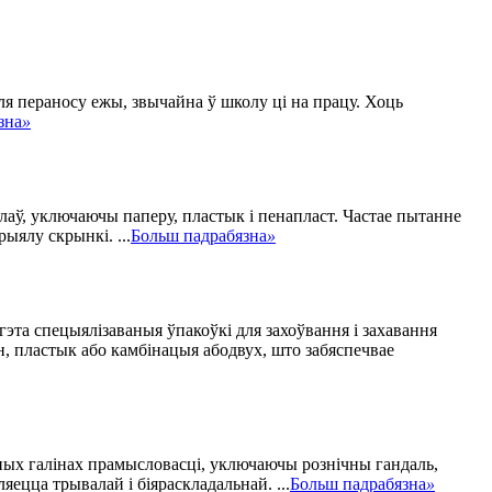
ля пераносу ежы, звычайна ў школу ці на працу. Хоць
зна
»
аў, уключаючы паперу, пластык і пенапласт. Частае пытанне
ыялу скрынкі. ...
Больш падрабязна
»
эта спецыялізаваныя ўпакоўкі для захоўвання і захавання
, пластык або камбінацыя абодвух, што забяспечвае
ных галінах прамысловасці, уключаючы рознічны гандаль,
яецца трывалай і біяраскладальнай. ...
Больш падрабязна
»