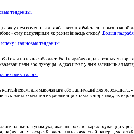
новыя тэндэнцыі
ца як узаемазаменныя для абазначэння ёмістасці, прызначанай д
окс» стаў папулярным як разнавіднасць спеваў...
Больш падрабя
яспеку і галіновыя тэндэнцыі
ўкі ежы на вынас або дастаўкі і вырабляюцца з розных матэрыял
хвалевай печы або духоўцы. Адказ шмат у чым залежыць ад матэр
ерспектывы галіны
кантэйнерамі для марожанага або ванначкамі для марожанага, - г
ыя скрынкі звычайна вырабляюцца з такіх матэрыялаў, як кардон
у
калагічна чыстая ўпакоўка, якая шырока выкарыстоўваецца ў роз
аднаўляльных рэсурсаў і часта з высакаякаснай паперы, якая з'яўл