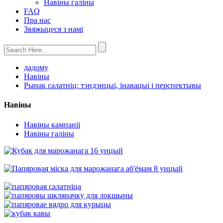
Навіны галіны
FAQ
Пра нас
Звяжыцеся з намі
дадому
Навіны
Рынак салатніц: тэндэнцыі, інавацыі і перспектывы
Навіны
Навіны кампаніі
Навіны галіны