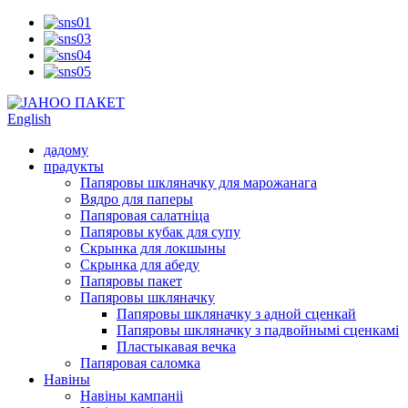
English
дадому
прадукты
Папяровы шкляначку для марожанага
Вядро для паперы
Папяровая салатніца
Папяровы кубак для супу
Скрынка для локшыны
Скрынка для абеду
Папяровы пакет
Папяровы шкляначку
Папяровы шкляначку з адной сценкай
Папяровы шкляначку з падвойнымі сценкамі
Пластыкавая вечка
Папяровая саломка
Навіны
Навіны кампаніі