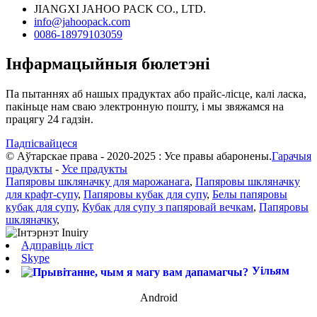
JIANGXI JAHOO PACK CO., LTD.
info@jahoopack.com
0086-18979103059
Інфармацыйныя бюлетэні
Па пытаннях аб нашых прадуктах або прайс-лісце, калі ласка,
пакіньце нам сваю электронную пошту, і мы звяжамся на
працягу 24 гадзін.
Падпісвайцеся
© Аўтарскае права - 2020-2025 : Усе правы абаронены.
Гарачыя
прадукты
-
Усе прадукты
Папяровы шкляначку для марожанага
,
Папяровы шкляначку
для крафт-супу
,
Папяровы кубак для супу
,
Белы папяровы
кубак для супу
,
Кубак для супу з папяровай вечкам
,
Папяровы
шкляначку
,
Адправіць ліст
Skype
Уільям
Android