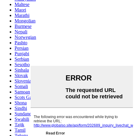
Maltese
Maori
Marathi
Mongolian
Burmese
Nepali
Norwegian
Pashto
Persian
Punjabi
Serbian
Sesotho
Sinhala
Slovak
Slovenian
Somali
Samoan
Scots Gaelic
Shona
Sindhi
Sundanese
Swahili
Tajik
Tamil
Telugu