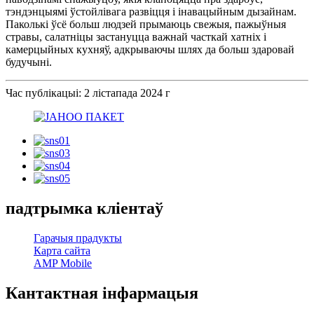
тэндэнцыямі ўстойлівага развіцця і інавацыйным дызайнам.
Паколькі ўсё больш людзей прымаюць свежыя, пажыўныя
стравы, салатніцы застануцца важнай часткай хатніх і
камерцыйных кухняў, адкрываючы шлях да больш здаровай
будучыні.
Час публікацыі: 2 лістапада 2024 г
падтрымка кліентаў
Гарачыя прадукты
Карта сайта
AMP Mobile
Кантактная інфармацыя