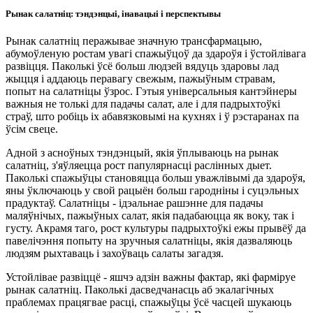
Рынак салатніц: тэндэнцыі, інавацыі і перспектывы
Рынак салатніц перажывае значную трансфармацыю,
абумоўленую ростам увагі спажыўцоў да здароўя і ўстойлівага
развіцця. Паколькі ўсё больш людзей вядуць здаровы лад
жыцця і аддаюць перавагу свежым, пажыўным стравам,
попыт на салатніцы ўзрос. Гэтыя універсальныя кантэйнеры
важныя не толькі для падачы салат, але і для падрыхтоўкі
страў, што робіць іх абавязковымі на кухнях і ў рэстаранах па
ўсім свеце.
Адной з асноўных тэндэнцый, якія ўплываюць на рынак
салатніц, з'яўляецца рост папулярнасці раслінных дыет.
Паколькі спажыўцы становяцца больш уважлівымі да здароўя,
яны ўключаюць у свой рацыён больш гародніны і суцэльных
прадуктаў. Салатніцы - ідэальнае рашэнне для падачы
маляўнічых, пажыўных салат, якія падабаюцца як воку, так і
густу. Акрамя таго, рост культуры падрыхтоўкі ежы прывёў да
павелічэння попыту на зручныя салатніцы, якія дазваляюць
людзям рыхтаваць і захоўваць салаты загадзя.
Устойлівае развіццё - яшчэ адзін важны фактар, які фарміруе
рынак салатніц. Паколькі дасведчанасць аб экалагічных
праблемах працягвае расці, спажыўцы ўсё часцей шукаюць