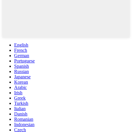
English
French
German
Portuguese
Spanish
Russian
Japanese
Korean
Arabic
Irish
Greek
Turkish
Italian
Danish
Romanian
Indonesian
Czech