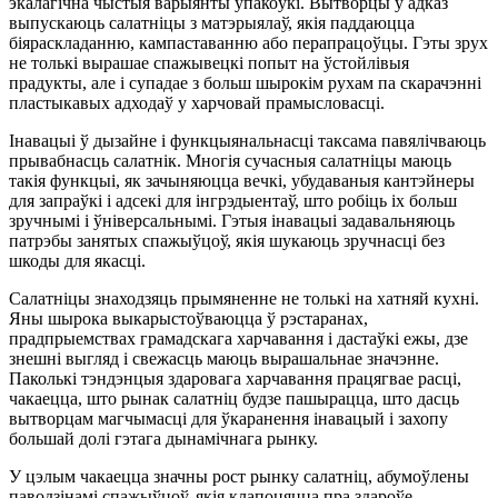
экалагічна чыстыя варыянты ўпакоўкі. Вытворцы ў адказ
выпускаюць салатніцы з матэрыялаў, якія паддаюцца
біяраскладанню, кампаставанню або перапрацоўцы. Гэты зрух
не толькі вырашае спажывецкі попыт на ўстойлівыя
прадукты, але і супадае з больш шырокім рухам па скарачэнні
пластыкавых адходаў у харчовай прамысловасці.
Інавацыі ў дызайне і функцыянальнасці таксама павялічваюць
прывабнасць салатнік. Многія сучасныя салатніцы маюць
такія функцыі, як зачыняюцца вечкі, убудаваныя кантэйнеры
для запраўкі і адсекі для інгрэдыентаў, што робіць іх больш
зручнымі і ўніверсальнымі. Гэтыя інавацыі задавальняюць
патрэбы занятых спажыўцоў, якія шукаюць зручнасці без
шкоды для якасці.
Салатніцы знаходзяць прымяненне не толькі на хатняй кухні.
Яны шырока выкарыстоўваюцца ў рэстаранах,
прадпрыемствах грамадскага харчавання і дастаўкі ежы, дзе
знешні выгляд і свежасць маюць вырашальнае значэнне.
Паколькі тэндэнцыя здаровага харчавання працягвае расці,
чакаецца, што рынак салатніц будзе пашырацца, што дасць
вытворцам магчымасці для ўкаранення інавацый і захопу
большай долі гэтага дынамічнага рынку.
У цэлым чакаецца значны рост рынку салатніц, абумоўлены
паводзінамі спажыўцоў, якія клапоцяцца пра здароўе,