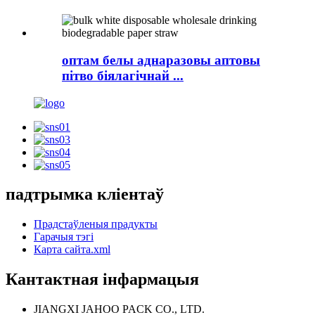
оптам белы аднаразовы аптовы
пітво біялагічнай ...
падтрымка кліентаў
Прадстаўленыя прадукты
Гарачыя тэгі
Карта сайта.xml
Кантактная інфармацыя
JIANGXI JAHOO PACK CO., LTD.