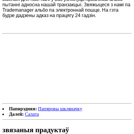
пытанні адносна нашай транзакцыі. Звяжыцеся з намі па
Trademanager альбо па электроннай пошце. На гэта
будзе дадзены адказ на працягу 24 гадзін.
Папярэдняя:
Папяровы шкляначку
Далей:
Салата
звязаныя
прадуктаў