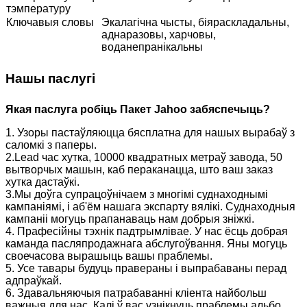
тэмпературу
Ключавыя словы
Экалагічна чысты, біяраскладальны,
аднаразовы, харчовы,
воданепранікальны
Нашы паслугі
Якая паслуга робіць
Пакет Jahoo
забяспечыць?
1. Узоры пастаўляюцца бясплатна для нашых вырабаў з
саломкі з паперы.
2.Lead час хутка, 10000 квадратных метраў завода, 50
вытворчых машын, каб пераканацца, што ваш заказ
хутка дастаўкі.
3.Мы доўга супрацоўнічаем з многімі суднаходнымі
кампаніямі, і аб'ём нашага экспарту вялікі. Суднаходныя
кампаніі могуць прапанаваць нам добрыя зніжкі.
4. Прафесійны тэхнік падтрымлівае. У нас ёсць добрая
каманда пасляпродажнага абслугоўвання. Яны могуць
своечасова вырашыць вашы праблемы.
5. Усе тавары будуць правераны і выпрабаваны перад
адпраўкай.
6. Здавальняючыя патрабаванні кліента найбольш
важныя для нас. Калі ў вас узнікнуць праблемы альбо