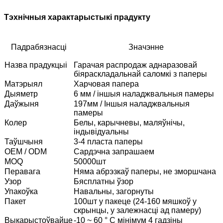
Тэхнічныя характарыстыкі прадукту
Падрабязнасці
Значэнне
Назва прадукцыі
Гарачая распродаж аднаразовай
біяраскладальнай саломкі з паперы
Матэрыял
Харчовая папера
Дыяметр
6 мм / іншыя наладжвальныя памеры
Даўжыня
197мм / Іншыя наладжвальныя
памеры
Колер
Белы, карычневы, маляўнічы,
індывідуальны
Таўшчыня
3-4 пласта паперы
OEM / ODM
Сардэчна запрашаем
MOQ
50000шт
Перавага
Няма абрэзкаў паперы, не зморшчана
Узор
Бясплатны ўзор
Упакоўка
Навальны, загорнуты
Пакет
100шт у пакеце (24-160 мяшкоў у
скрынцы, у залежнасці ад памеру)
Выкарыстоўвайце
-10 ~ 60 ° C мінімум 4 гадзіны