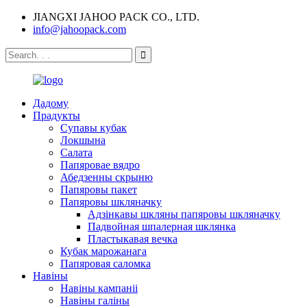
JIANGXI JAHOO PACK CO., LTD.
info@jahoopack.com
Дадому
Прадукты
Супавы кубак
Локшына
Салата
Папяровае вядро
Абедзенны скрыню
Папяровы пакет
Папяровы шкляначку
Адзінкавы шкляны папяровы шкляначку
Падвойная шпалерная шклянка
Пластыкавая вечка
Кубак марожанага
Папяровая саломка
Навіны
Навіны кампаніі
Навіны галіны