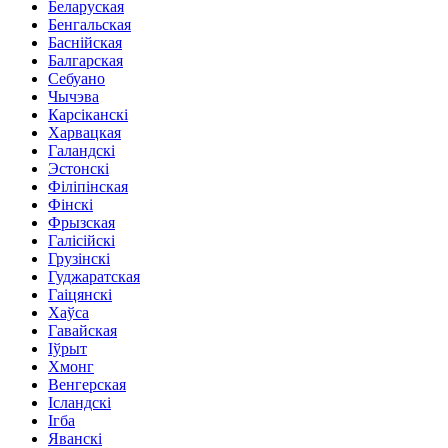
Беларуская
Бенгальская
Баснійская
Балгарская
Себуано
Чычэва
Карсіканскі
Харвацкая
Галандскі
Эстонскі
Філіпінская
Фінскі
Фрызская
Галісійскі
Грузінскі
Гуджаратская
Гаіцянскі
Хаўса
Гавайская
Іўрыт
Хмонг
Венгерская
Ісландскі
Ігба
Яванскі