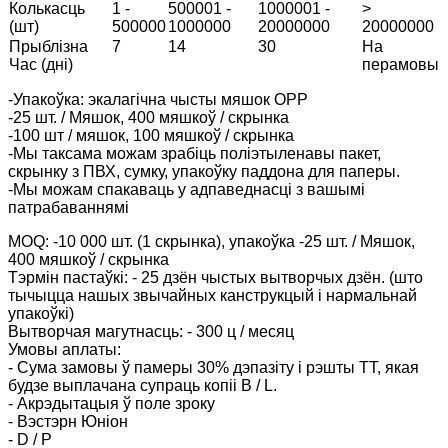
Колькасць
1 -
500001 -
1000001 -
>
(шт)
500000
1000000
20000000
20000000
Прыблізна
7
14
30
На
Час (дні)
перамовы
-Упакоўка: экалагічна чысты мяшок OPP
-25 шт. / Мяшок, 400 мяшкоў / скрынка
-100 шт / мяшок, 100 мяшкоў / скрынка
-Мы таксама можам зрабіць поліэтыленавы пакет,
скрынку з ПВХ, сумку, упакоўку паддона для паперы.
-Мы можам спакаваць у адпаведнасці з вашымі
патрабаваннямі
MOQ: -10 000 шт. (1 скрынка), упакоўка -25 шт. / Мяшок,
400 мяшкоў / скрынка
Тэрмін пастаўкі: - 25 дзён чыстых вытворчых дзён. (што
тычыцца нашых звычайных канструкцый і нармальнай
упакоўкі)
Вытворчая магутнасць: - 300 ц / месяц
Умовы аплаты:
- Сума замовы ў памеры 30% дэпазіту і рэшты TT, якая
будзе выплачана супраць копіі B / L.
- Акрэдытацыя ў поле зроку
- Вэстэрн Юніон
- D / P