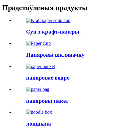
Прадстаўленыя прадукты
Суп з крафт-паперы
Папяровы шкляначку
папяровае вядро
папяровы пакет
локшына