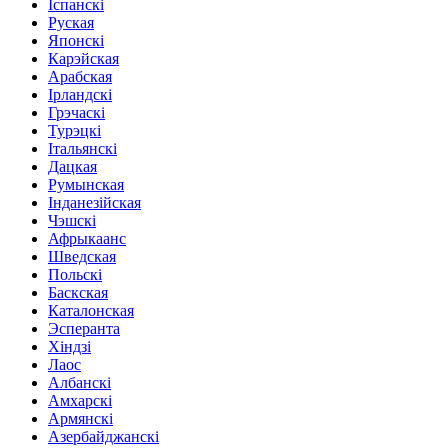
Іспанскі
Руская
Японскі
Карэйская
Арабская
Ірландскі
Грэчаскі
Турэцкі
Італьянскі
Дацкая
Румынская
Інданезійская
Чэшскі
Афрыкаанс
Шведская
Польскі
Баскская
Каталонская
Эсперанта
Хіндзі
Лаос
Албанскі
Амхарскі
Армянскі
Азербайджанскі