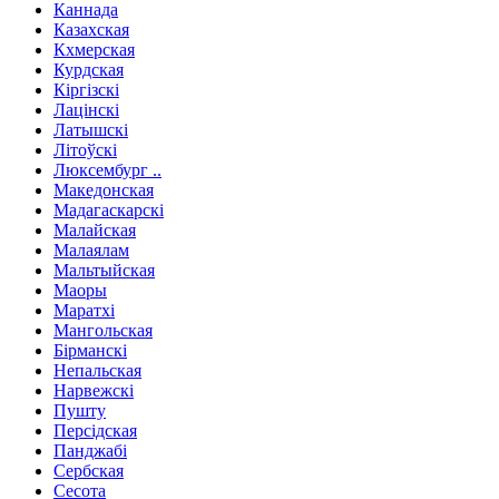
Каннада
Казахская
Кхмерская
Курдская
Кіргізскі
Лацінскі
Латышскі
Літоўскі
Люксембург ..
Македонская
Мадагаскарскі
Малайская
Малаялам
Мальтыйская
Маоры
Маратхі
Мангольская
Бірманскі
Непальская
Нарвежскі
Пушту
Персідская
Панджабі
Сербская
Сесота