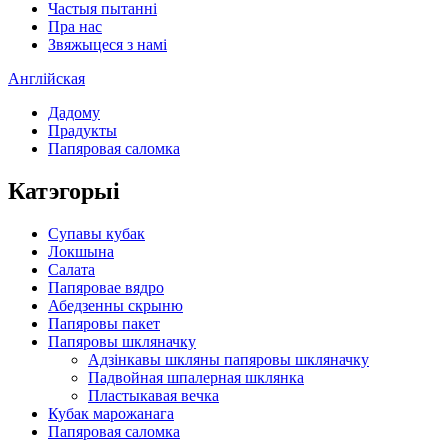
Частыя пытанні
Пра нас
Звяжыцеся з намі
Англійская
Дадому
Прадукты
Папяровая саломка
Катэгорыі
Супавы кубак
Локшына
Салата
Папяровае вядро
Абедзенны скрыню
Папяровы пакет
Папяровы шкляначку
Адзінкавы шкляны папяровы шкляначку
Падвойная шпалерная шклянка
Пластыкавая вечка
Кубак марожанага
Папяровая саломка