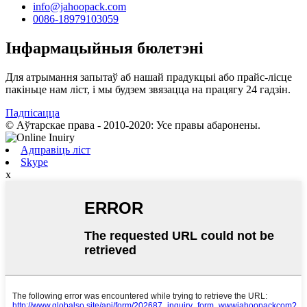
info@jahoopack.com
0086-18979103059
Інфармацыйныя бюлетэні
Для атрымання запытаў аб нашай прадукцыі або прайс-лісце
пакіньце нам ліст, і мы будзем звязацца на працягу 24 гадзін.
Падпісацца
© Аўтарскае права - 2010-2020: Усе правы абаронены.
Адправіць ліст
Skype
x