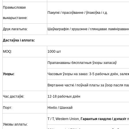
Прамысловае
Пакупкі / прасоўванне / ўпакоўка і г.д.
выкарыстанне:
Друк лагатыпа:
Шаўкаграфія / зрушэнне / глянцавае ламініраван
Дастаўка і аплата:
MOQ:
1000 шт
Прапанаваны бясплатныя ўзоры запасаў
Узоры:
Часовыя ўзоры на заказ: 3-5 рабочых дзён, зал
Вяртанне часткі / поўнай платы за ўзор пасля 
Час дастаўкі:
12-18 рабочых дзён
Порт:
Нінбо / Шанхай
T / T, Western Union,
Гарантыя гандлю / дэпазіт
п
Умовы аплаты: