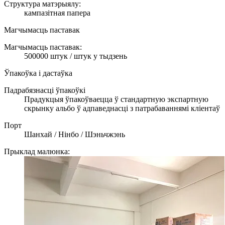
Структура матэрыялу:
кампазітная папера
Магчымасць паставак
Магчымасць паставак:
500000 штук / штук у тыдзень
Ўпакоўка і дастаўка
Падрабязнасці ўпакоўкі
Прадукцыя ўпакоўваецца ў стандартную экспартную
скрынку альбо ў адпаведнасці з патрабаваннямі кліентаў
Порт
Шанхай / Нінбо / Шэньчжэнь
Прыклад малюнка: