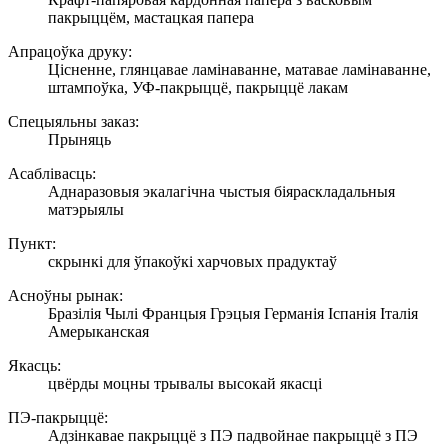
пакрыццём, мастацкая папера
Апрацоўка друку:
Цісненне, глянцавае ламінаванне, матавае ламінаванне,
штампоўка, УФ-пакрыццё, пакрыццё лакам
Спецыяльны заказ:
Прыняць
Асаблівасць:
Аднаразовыя экалагічна чыстыя біяраскладальныя
матэрыялы
Пункт:
скрынкі для ўпакоўкі харчовых прадуктаў
Асноўны рынак:
Бразілія Чылі Францыя Грэцыя Германія Іспанія Італія
Амерыканская
Якасць:
цвёрды моцны трывалы высокай якасці
ПЭ-пакрыццё:
Адзінкавае пакрыццё з ПЭ падвойнае пакрыццё з ПЭ