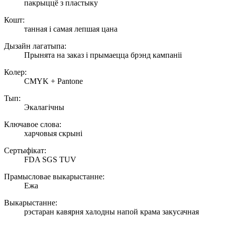
пакрыццё з пластыку
Кошт:
танная і самая лепшая цана
Дызайн лагатыпа:
Прынята на заказ і прымаецца брэнд кампаніі
Колер:
CMYK + Pantone
Тып:
Экалагічны
Ключавое слова:
харчовыя скрыні
Сертыфікат:
FDA SGS TUV
Прамысловае выкарыстанне:
Ежа
Выкарыстанне:
рэстаран кавярня халодны напой крама закусачная