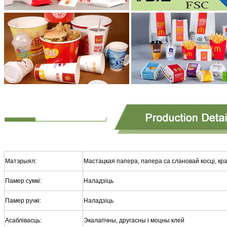
Матэрыял:
Мастацкая папера, папера са слановай косці, кр
Памер сумкі:
Наладзіць
Памер ручкі:
Наладзіць
Асаблівасць:
Экалагічны, другасны і моцны клей