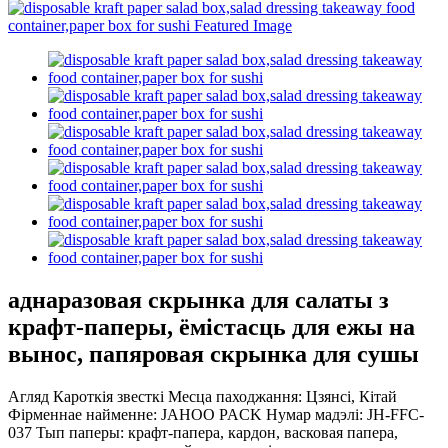
аднаразовая скрынка для салаты з
крафт-паперы, ёмістасць для ежы на
вынос, папяровая скрынка для сушы
Агляд Кароткія звесткі Месца паходжання: Цзянсі, Кітай
Фірменнае найменне: JAHOO PACK Нумар мадэлі: JH-FFC-
037 Тып паперы: крафт-папера, кардон, васковая папера,