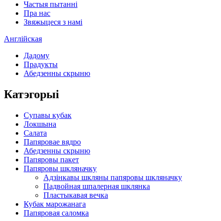
Частыя пытанні
Пра нас
Звяжыцеся з намі
Англійская
Дадому
Прадукты
Абедзенны скрыню
Катэгорыі
Супавы кубак
Локшына
Салата
Папяровае вядро
Абедзенны скрыню
Папяровы пакет
Папяровы шкляначку
Адзінкавы шкляны папяровы шкляначку
Падвойная шпалерная шклянка
Пластыкавая вечка
Кубак марожанага
Папяровая саломка