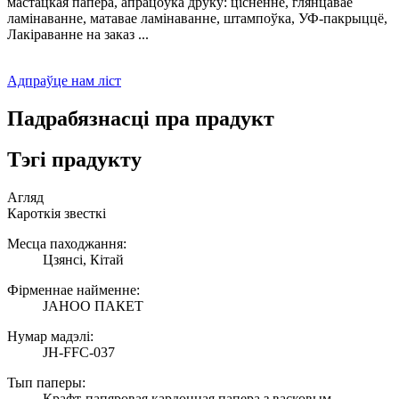
мастацкая папера, апрацоўка друку: цісненне, глянцавае
ламінаванне, матавае ламінаванне, штампоўка, УФ-пакрыццё,
Лакіраванне на заказ ...
Адпраўце нам ліст
Падрабязнасці пра прадукт
Тэгі прадукту
Агляд
Кароткія звесткі
Месца паходжання:
Цзянсі, Кітай
Фірменнае найменне:
JAHOO ПАКЕТ
Нумар мадэлі:
JH-FFC-037
Тып паперы:
Крафт-папяровая кардонная папера з васковым