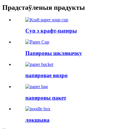
Прадстаўленыя прадукты
Суп з крафт-паперы
Папяровы шкляначку
папяровае вядро
папяровы пакет
локшына