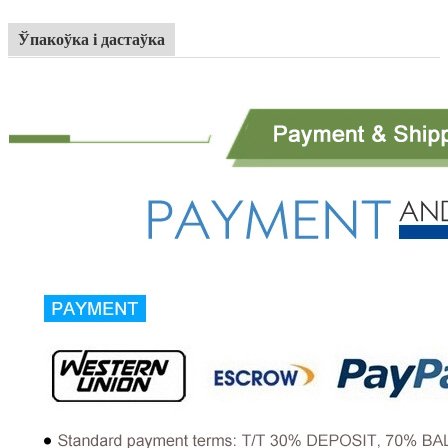
Ўпакоўка і дастаўка