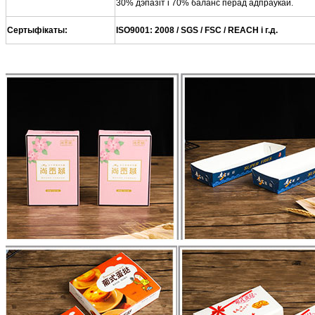
30% дэпазіт і 70% баланс перад адпраўкай.
Сертыфікаты:
ISO9001: 2008 / SGS / FSC / REACH і г.д.