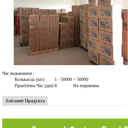
Час выканання
:
Колькасць (шт)
1 - 50000
> 50000
Прыблізна Час (дні)
8
На перамовы
Апісанне Прадукта